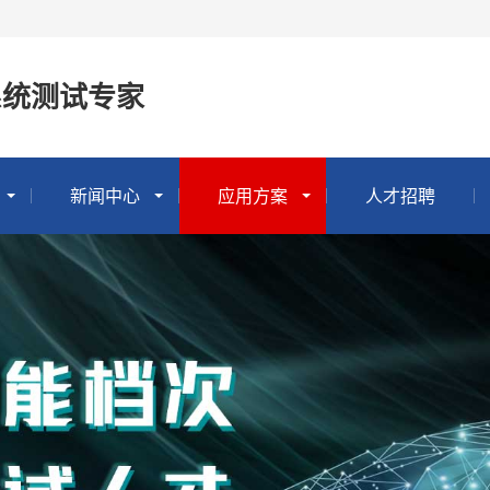
系统测试专家
新闻中心
应用方案
人才招聘