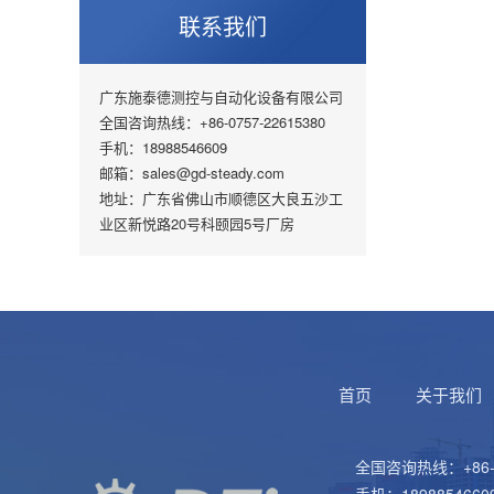
联系我们
广东施泰德测控与自动化设备有限公司
全国咨询热线：+86-0757-22615380
手机：18988546609
邮箱：sales@gd-steady.com
地址：广东省佛山市顺德区大良五沙工
业区新悦路20号科颐园5号厂房
首页
关于我们
全国咨询热线：+86-075