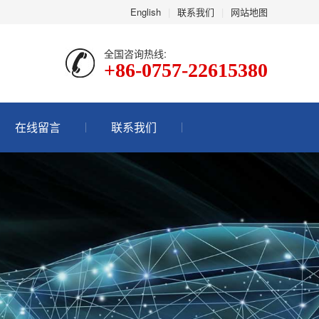
English
|
联系我们
|
网站地图
全国咨询热线:
+86-0757-22615380
在线留言
联系我们